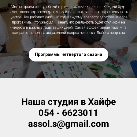
Мы построим этот учебный год из нескольких циклов. Каждый будет
иметь свою отдельную динамику и вписываться в последовательность
циклов. Так работает учебный год. Каждому возрасту адресована своя
программа. Кто уже был — знает, что реальность будет откликом на
интересы и важные темы ваших детей. Самая эффективная тема — та,
которая отвечает на актуальный вопрос человека. Любого возраста
Программы четвертого сезона
Наша студия в Хайфе
054 - 6623011
assol.s@gmail.com